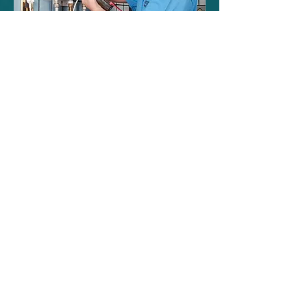
Conserto
Técnicos treinados com
detectores de vazamento de gás.
Conserto multimarcas, peças
originais e com melhor preço,
mão de obra qualificada.
Loja credenciada pelo CREA,